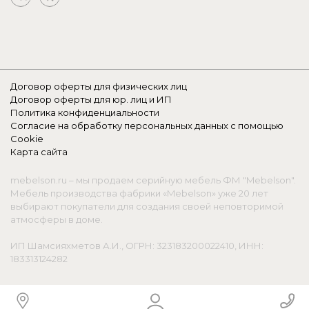
Договор оферты для физических лиц
Договор оферты для юр. лиц и ИП
Политика конфиденциальности
Согласие на обработку персональных данных с помощью
Cookie
Карта сайта
mebelson.ru – мы продаем серийную мебель ФМ "Mebelson".
Мебель производства фабрики «Mebelson» уже 20 лет
выбирают покупатели для создания своей неповторимой
атмосферы в доме.
ИП Шамсияхметов А.И., ОГРН: 323183200022410, ИНН:
183313124282