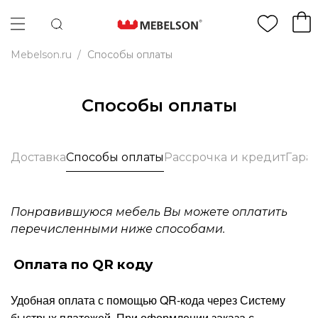
Mebelson.ru
/
Способы оплаты
Способы оплаты
Доставка
Способы оплаты
Рассрочка и кредит
Гара
Понравившуюся мебель Вы можете оплатить
перечисленными ниже способами.
Оплата по QR коду
Удобная оплата с помощью QR-кода через Систему
быстрых платежей. При оформлении заказа с