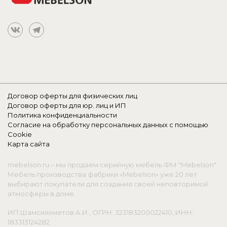
Договор оферты для физических лиц
Договор оферты для юр. лиц и ИП
Политика конфиденциальности
Согласие на обработку персональных данных с помощью
Cookie
Карта сайта
mebelson.ru – мы продаем серийную мебель ФМ "Mebelson".
Мебель производства фабрики «Mebelson» уже 20 лет
выбирают покупатели для создания своей неповторимой
атмосферы в доме.
ИП Шамсияхметов А.И., ОГРН: 323183200022410, ИНН:
183313124282