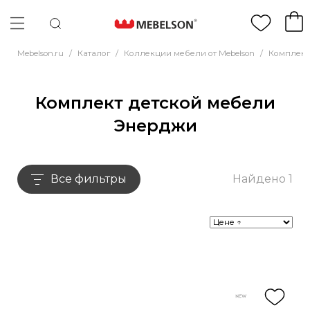
Mebelson.ru
/
Каталог
/
Коллекции мебели от Mebelson
/
Комплект
Комплект детской мебели
Энерджи
Все фильтры
Найдено 1