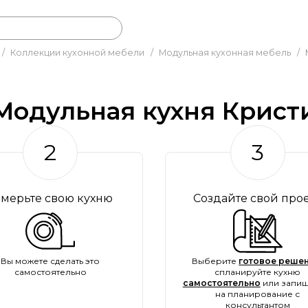
/
Коллекции кухонной мебели
/
Модульная кухонная мебель
/
Модульная кухня Крист
2
3
амерьте свою кухню
Создайте свой про
Вы можете сделать это
Выберите
готовое решен
самостоятельно
спланируйте кухню
самостоятельно
или запиш
на планирование с
консультантом