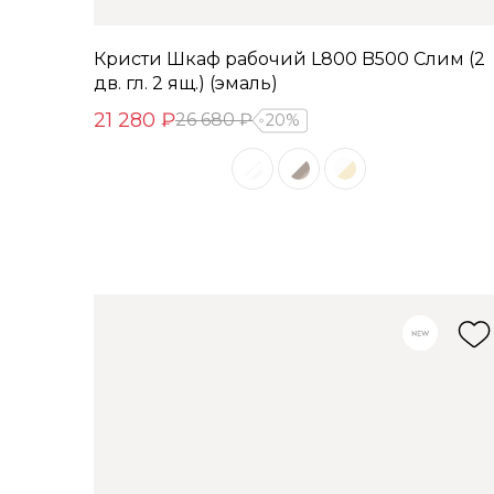
Кристи Шкаф рабочий L800 B500 Слим (2
дв. гл. 2 ящ.) (эмаль)
21 280 ₽
26 680 ₽
20%