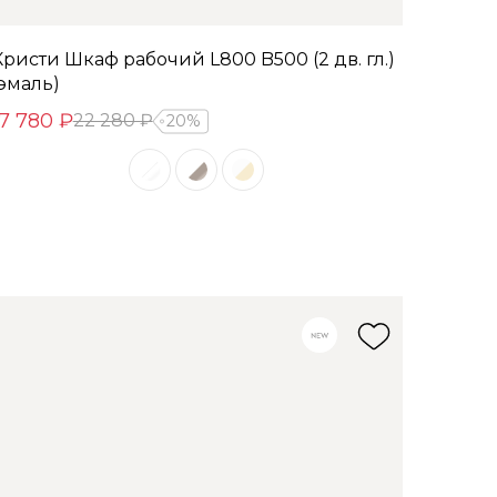
Кристи Шкаф рабочий L800 B500 (2 дв. гл.)
(эмаль)
17 780 ₽
22 280 ₽
20%