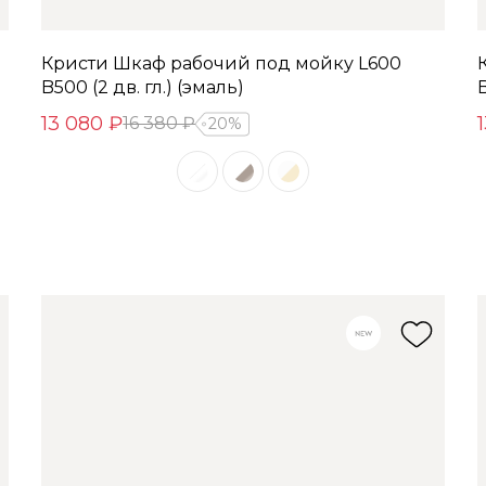
Кристи Шкаф рабочий под мойку L600
B500 (2 дв. гл.) (эмаль)
B
13 080 ₽
16 380 ₽
20%