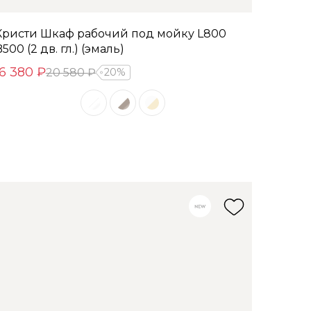
Кристи Шкаф рабочий под мойку L800
500 (2 дв. гл.) (эмаль)
16 380 ₽
20 580 ₽
20%