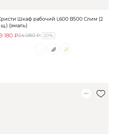
Кристи Шкаф рабочий L600 B500 Слим (2
щ.) (эмаль)
19 180 ₽
24 080 ₽
20%