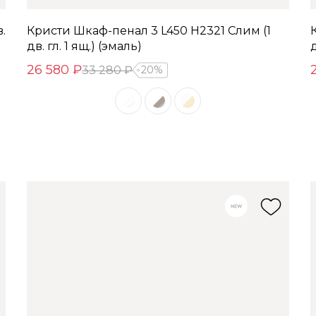
.
Кристи Шкаф-пенал 3 L450 H2321 Слим (1
дв. гл. 1 ящ.) (эмаль)
д
26 580 ₽
33 280 ₽
20%