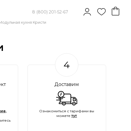
8 (800) 201-52-67
Модульная кухня Кристи
и
4
ект
Доставим
ие,
Ознакомиться с тарифами вы
можете
тут
итесь