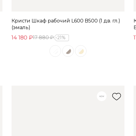
Кристи Шкаф рабочий L600 B500 (1 дв. гл.)
(эмаль)
B
14 180 ₽
17 880 ₽
21%