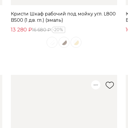
Кристи Шкаф рабочий под мойку угл. L800
B500 (1 дв. гл.) (эмаль)
B
13 280 ₽
16 680 ₽
20%