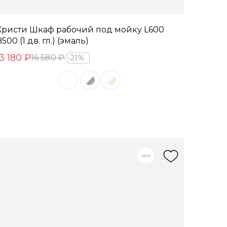
Кристи Шкаф рабочий под мойку L600
500 (1 дв. гл.) (эмаль)
13 180 ₽
16 580 ₽
21%