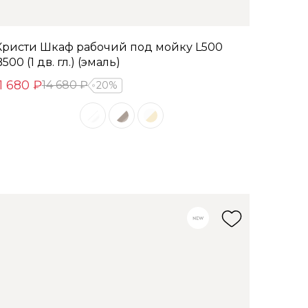
Кристи Шкаф рабочий под мойку L500
500 (1 дв. гл.) (эмаль)
11 680 ₽
14 680 ₽
20%