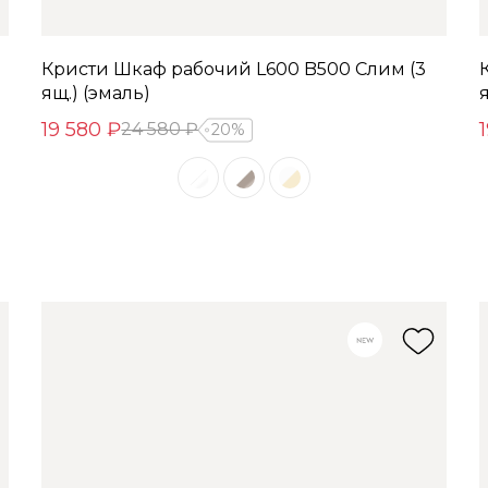
Кристи Шкаф рабочий L600 B500 Слим (3
ящ.) (эмаль)
я
19 580 ₽
24 580 ₽
20%