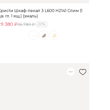
Кристи Шкаф-пенал 3 L600 H2141 Слим (1
в. гл. 1 ящ.) (эмаль)
29 380 ₽
36 780 ₽
20%