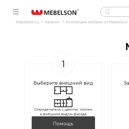
Mebelson.ru
/
Каталог
/
Коллекции мебели от Mebelson
1
Выберите внешний вид
З
Oпределитесь с цветом, стилем
и внешним видом фасада
Помощь