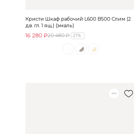
Кристи Шкаф рабочий L600 B500 Слим (2
дв. гл. 1 ящ.) (эмаль)
16 280 ₽
20 480 ₽
21%