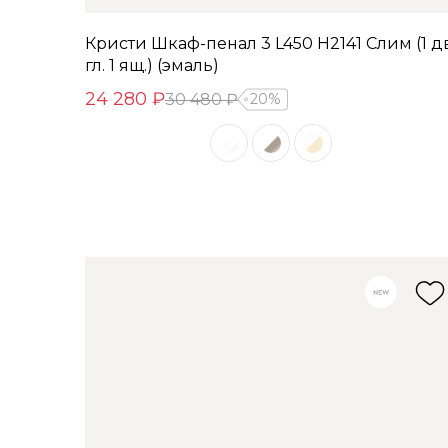
Кристи Шкаф-пенал 3 L450 H2141 Слим (1 дв
гл. 1 ящ.) (эмаль)
24 280 ₽
30 480 ₽
20%