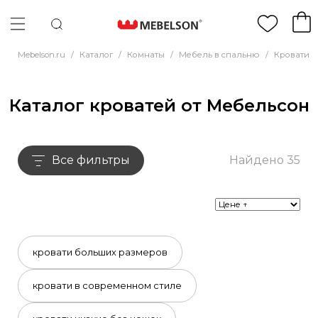
Mebelson.ru
/
Каталог
/
Комнаты
/
Мебель в спальню
/
Кровати
/
Каталог кроватей от Мебельсон
Все фильтры
Найдено 35
кровати больших размеров
кровати в современном стиле