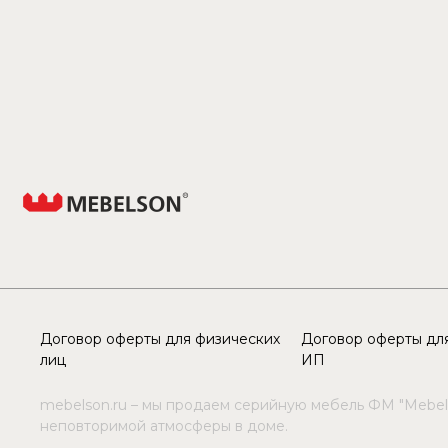
Договор оферты для физических
Договор оферты для
лиц
ИП
mebelson.ru – мы продаем серийную мебель ФМ "Mebel
неповторимой атмосферы в доме.