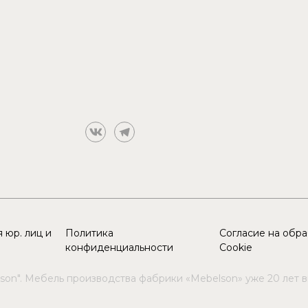
 юр. лиц и
Политика
Согласие на обр
конфиденциальности
Cookie
son". Мебель производства фабрики «Mebelson» уже 20 лет 