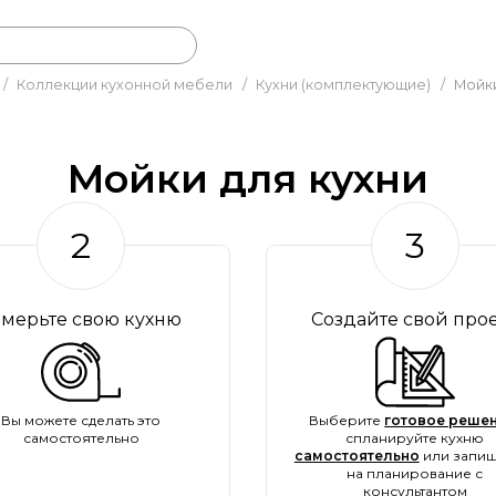
/
Коллекции кухонной мебели
/
Кухни (комплектующие)
/
Мойки
Мойки для кухни
2
3
амерьте свою кухню
Создайте свой про
Вы можете сделать это
Выберите
готовое решен
самостоятельно
спланируйте кухню
самостоятельно
или запиш
на планирование с
консультантом