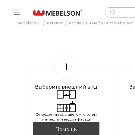
Mebelson.ru
/
Каталог
/
Коллекции мебели от Mebelson
1
Выберите внешний вид
З
Oпределитесь с цветом, стилем
и внешним видом фасада
Помощь