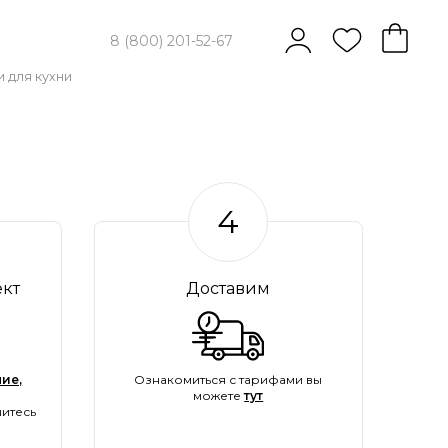
8 (800) 201-52-67
 для кухни
4
ект
Доставим
ие,
Ознакомиться с тарифами вы
можете
тут
итесь