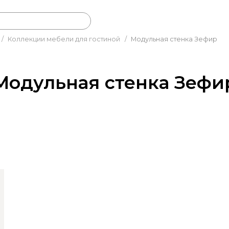
/
Коллекции мебели для гостиной
/
Модульная стенка Зефир
Модульная стенка Зефи