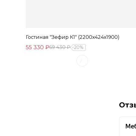
Гостиная "Зефир К1" (2200х424х1900)
55 330 ₽
69 430 ₽
20%
Отз