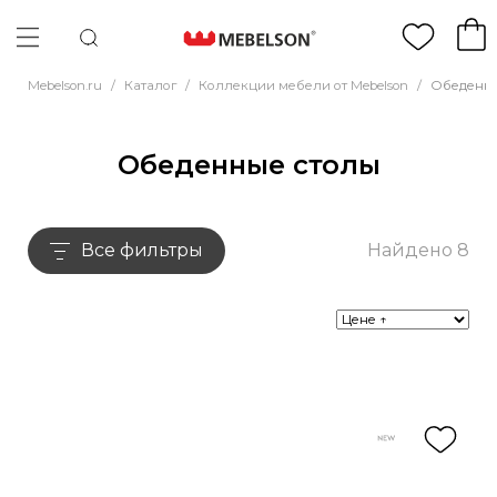
Mebelson.ru
/
Каталог
/
Коллекции мебели от Mebelson
/
Обеденны
Обеденные столы
Все фильтры
Найдено 8