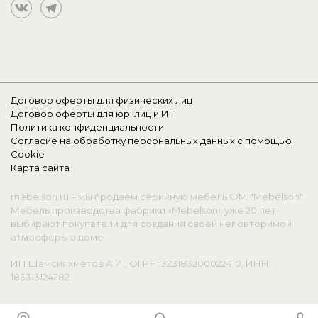
Договор оферты для физических лиц
Договор оферты для юр. лиц и ИП
Политика конфиденциальности
Согласие на обработку персональных данных с помощью
Cookie
Карта сайта
mebelson.ru – мы продаем серийную мебель ФМ "Mebelson".
Мебель производства фабрики «Mebelson» уже 20 лет
выбирают покупатели для создания своей неповторимой
атмосферы в доме.
ИП Шамсияхметов А.И., ОГРН: 323183200022410, ИНН:
183313124282