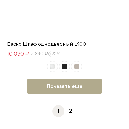
Баско Шкаф однодверный L400
10 090 ₽
12 690 ₽
20%
Показать еще
1
2