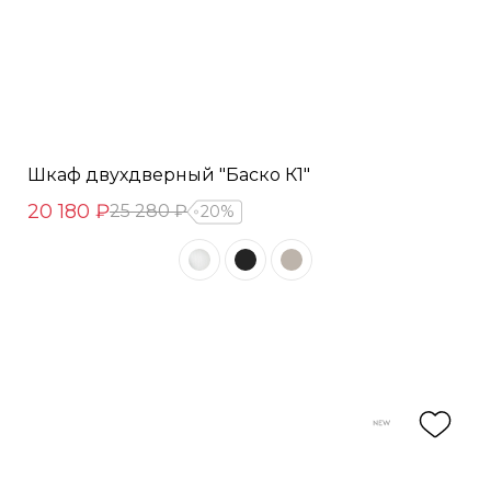
Шкаф двухдверный "Баско К1"
20 180 ₽
25 280 ₽
20%