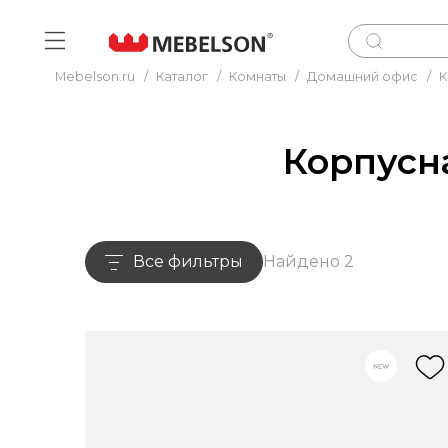
Mebelson.ru
/
Каталог
/
Комнаты
/
Домашний офис
/
К
Корпусн
Все фильтры
Найдено 2