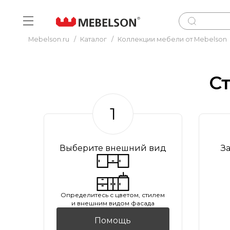
Mebelson.ru
/
Каталог
/
Коллекции мебели от Mebelson
С
1
Выберите внешний вид
З
Oпределитесь с цветом, стилем
и внешним видом фасада
Помощь