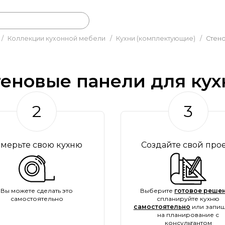
/
Коллекции кухонной мебели
/
Кухни (комплектующие)
/
Стено
теновые панели для кух
2
3
амерьте свою кухню
Создайте свой про
Вы можете сделать это
Выберите
готовое решен
самостоятельно
спланируйте кухню
самостоятельно
или запиш
на планирование с
консультантом