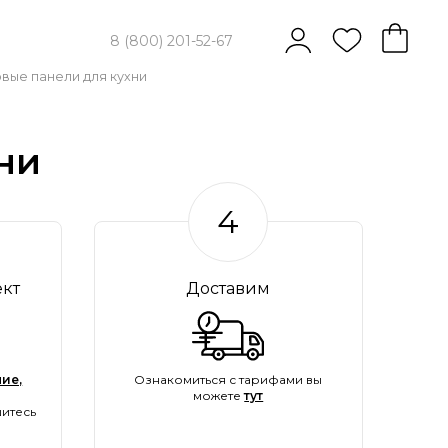
8 (800) 201-52-67
вые панели для кухни
ни
4
ект
Доставим
ие,
Ознакомиться с тарифами вы
можете
тут
итесь