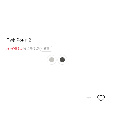
Пуф Рони 2
3 690 ₽
4 490 ₽
18%