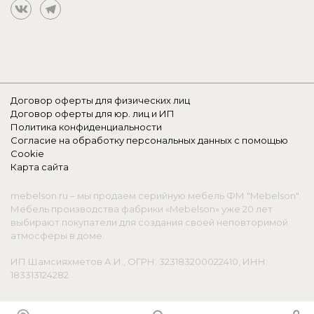
Договор оферты для физических лиц
Договор оферты для юр. лиц и ИП
Политика конфиденциальности
Согласие на обработку персональных данных с помощью
Cookie
Карта сайта
mebelson.ru – мы продаем серийную мебель ФМ "Mebelson".
Мебель производства фабрики «Mebelson» уже 20 лет
выбирают покупатели для создания своей неповторимой
атмосферы в доме.
ИП Шамсияхметов А.И., ОГРН: 323183200022410, ИНН:
183313124282