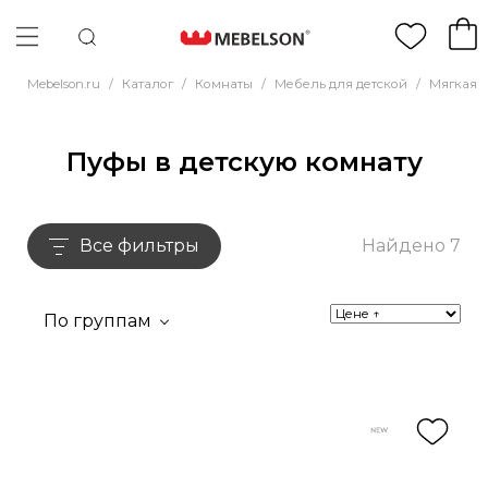
Mebelson.ru
/
Каталог
/
Комнаты
/
Мебель для детской
/
Мягкая м
Пуфы в детскую комнату
Все фильтры
Найдено 7
По группам