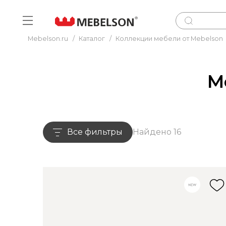
Mebelson.ru
/
Каталог
/
Коллекции мебели от Mebelson
М
Все фильтры
Найдено 16