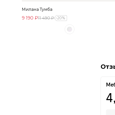
Милана Тумба
9 190 ₽
11 490 ₽
20%
Отз