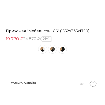
Прихожая "Мебельсон К16" (1552х335х1750)
19 770 ₽
24 870 ₽
21%