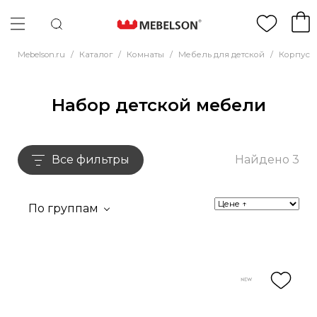
Mebelson.ru
/
Каталог
/
Комнаты
/
Мебель для детской
/
Корпусн
Набор детской мебели
Все фильтры
Найдено 3
По группам