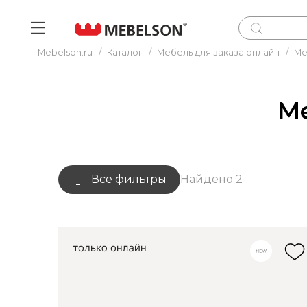
Mebelson.ru
/
Каталог
/
Мебель для заказа онлайн
/
Ме
Ме
Все фильтры
Найдено 2