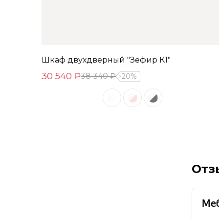
Шкаф двухдверный "Зефир К1"
30 540 ₽
38 340 ₽
20%
Отз