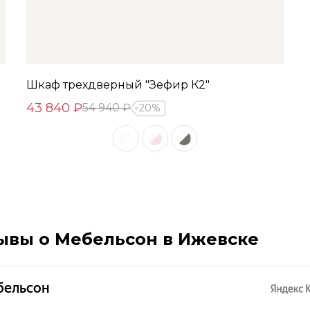
Шкаф трехдверный "Зефир К2"
43 840 ₽
54 940 ₽
20%
ывы о Мебельсон в Ижевске