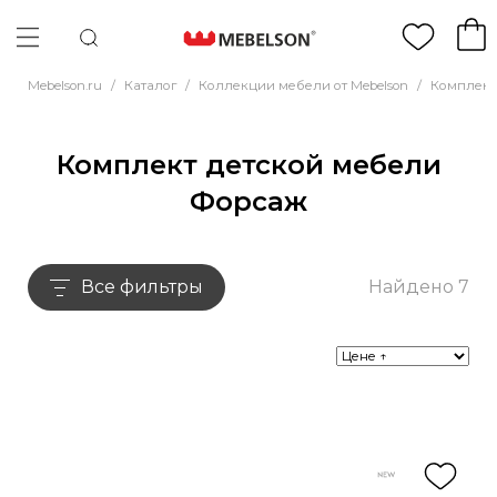
Mebelson.ru
/
Каталог
/
Коллекции мебели от Mebelson
/
Комплект
Комплект детской мебели
Форсаж
Все фильтры
Найдено 7