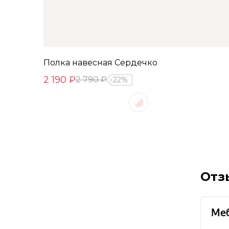
Полка навесная Сердечко
2 190 ₽
2 790 ₽
22%
Отз