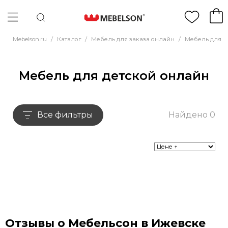
Mebelson.ru
/
Каталог
/
Мебель для заказа онлайн
/
Мебель для д
Мебель для детской онлайн
Все фильтры
Найдено 0
Отзывы о Мебельсон в Ижевске