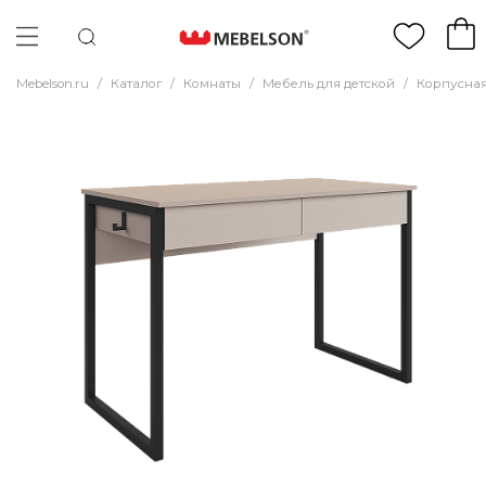
Mebelson.ru
/
Каталог
/
Комнаты
/
Мебель для детской
/
Корпусная