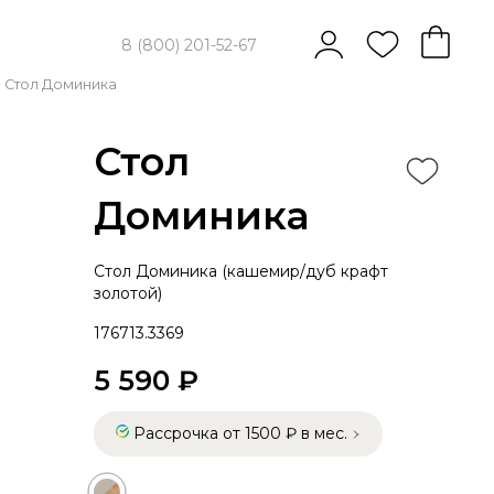
8 (800) 201-52-67
Стол Доминика
Стол
Доминика
Стол Доминика (кашемир/дуб крафт
золотой)
176713.3369
5 590 ₽
Рассрочка от 1500 ₽ в мес.