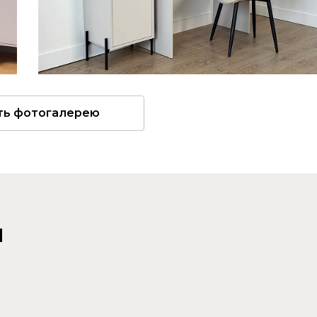
ть фотогалерею
и